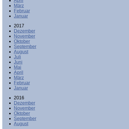
April
März
Februar
Januar
2017
Dezember
November
Oktober
September
August
Juli
Juni
Mai
April
März
Februar
Januar
2016
Dezember
November
Oktober
September
August