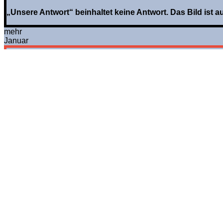
„Unsere Antwort“ beinhaltet keine Antwort. Das Bild ist a
mehr
Januar
Ulrich Kretschmer, Facebook-Sperre 
Von
Joachim Nikolaus Steinhöfel
•
Am
16. Januar 2023
•
In
A