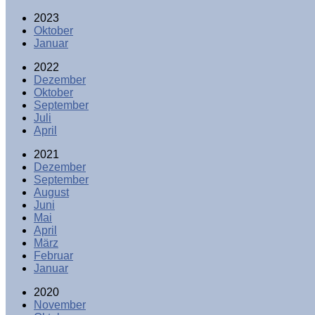
2023
Oktober
Januar
2022
Dezember
Oktober
September
Juli
April
2021
Dezember
September
August
Juni
Mai
April
März
Februar
Januar
2020
November