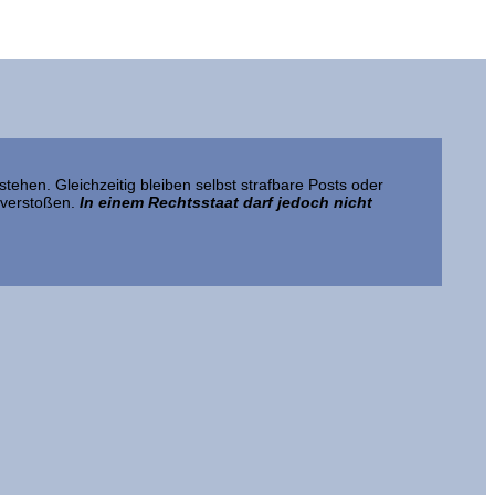
ehen. Gleichzeitig bleiben selbst strafbare Posts oder
 verstoßen.
In einem Rechtsstaat darf jedoch nicht