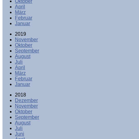
Oktober
April
März
Februar
Januar
2019
November
Oktober
September
August
Juli
April
März
Februar
Januar
2018
Dezember
November
Oktober
September
August
Juli
Juni