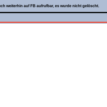
uch weiterhin auf FB aufrufbar, es wurde nicht gelöscht.
vom 31.12.2022
llgemein
•
1 min Lesezeit